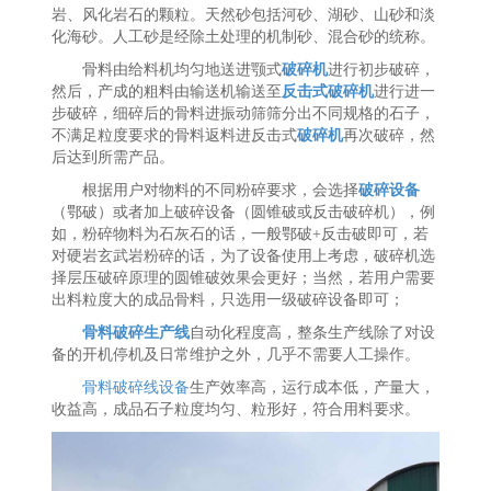
岩、风化岩石的颗粒。天然砂包括河砂、湖砂、山砂和淡
化海砂。人工砂是经除土处理的机制砂、混合砂的统称。
骨料由给料机均匀地送进颚式
破碎机
进行初步破碎，
然后，产成的粗料由输送机输送至
反击式破碎机
进行进一
步破碎，细碎后的骨料进振动筛筛分出不同规格的石子，
不满足粒度要求的骨料返料进反击式
破碎机
再次破碎，然
后达到所需产品。
根据用户对物料的不同粉碎要求，会选择
破碎设备
（鄂破）或者加上破碎设备（圆锥破或反击破碎机），例
如，粉碎物料为石灰石的话，一般鄂破+反击破即可，若
对硬岩玄武岩粉碎的话，为了设备使用上考虑，破碎机选
择层压破碎原理的圆锥破效果会更好；当然，若用户需要
出料粒度大的成品骨料，只选用一级破碎设备即可；
骨料破碎生产线
自动化程度高，整条生产线除了对设
备的开机停机及日常维护之外，几乎不需要人工操作。
骨料破碎线设备
生产效率高，运行成本低，产量大，
收益高，成品石子粒度均匀、粒形好，符合用料要求。