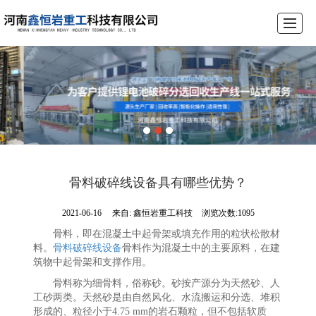
首页
公司介绍
产品展示
锂电池破碎设备生产线
工程案例
荣誉资质
新闻动态
联系我们
骨料破碎线设备具有哪些优势？
2021-06-16
来自:
鑫恒岩重工科技
浏览次数:1095
骨料，即在混凝土中起骨架或填充作用的粒状松散材
料。
骨料破碎线设备
骨料作为混凝土中的主要原料，在建
筑物中起骨架和支撑作用。
骨料称为细骨料，俗称砂。砂按产源分为天然砂、人
工砂两类。天然砂是由自然风化、水流搬运和分选、堆积
形成的、粒径小于4.75 mm的岩石颗粒，但不包括软质