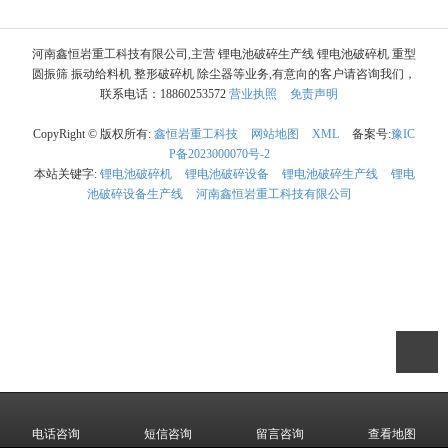
河南鑫恒岩重工科技有限公司,主营 锂电池破碎生产线 锂电池破碎机 重型
圆振筛 振动给料机 整形破碎机 除尘器等业务,有意向的客户请咨询我们，
联系电话：18860253572
营业执照
免责声明
CopyRight © 版权所有:
鑫恒岩重工科技
网站地图
XML
备案号:
豫IC
P备2023000070号-2
本站关键字:
锂电池破碎机
锂电池破碎设备
锂电池破碎生产线
锂电
池破碎设备生产线
河南鑫恒岩重工科技有限公司
电话咨询
短信咨询
留言咨询
查看地图