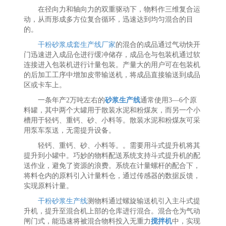
在径向力和轴向力的双重驱动下，物料作三维复合运
动，从而形成多方位复合循环，迅速达到均匀混合的目
的。
干粉砂浆成套生产线厂家
的混合的成品通过气动快开
门迅速进入成品仓进行缓冲储存，成品仓与包装机通过软
连接进入包装机进行计量包装。产量大的用户可在包装机
的后加工工序中增加皮带输送机，将成品直接输送到成品
区或卡车上。
一条年产2万吨左右的
砂浆生产线
通常使用3—6个原
料罐，其中两个大罐用于散装水泥和粉煤灰，而另一个小
槽用于轻钙、重钙、砂、小料等。散装水泥和粉煤灰可采
用泵车泵送，无需提升设备。
轻钙、重钙、砂、小料等。。需要用斗式提升机将其
提升到小罐中。巧妙的物料配送系统支持斗式提升机的配
送作业，避免了资源的浪费。系统在计量螺杆的配合下，
将料仓内的原料引入计量料仓，通过传感器的数据反馈，
实现原料计量。
干粉砂浆生产线
测物料通过螺旋输送机引入主斗式提
升机，提升至混合机上部的仓库进行混合。混合仓为气动
闸门式，能迅速将被混合物料投入无重力
搅拌机
中，实现