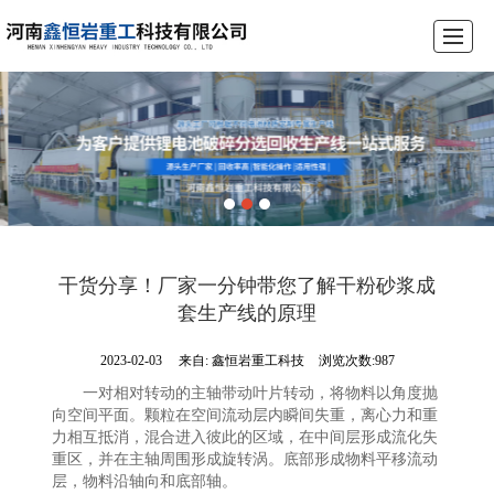
首页
公司介绍
产品展示
锂电池破碎设备生产线
工程案例
荣誉资质
新闻动态
联系我们
干货分享！厂家一分钟带您了解干粉砂浆成
套生产线的原理
2023-02-03
来自:
鑫恒岩重工科技
浏览次数:987
一对相对转动的主轴带动叶片转动，将物料以角度抛
向空间平面。颗粒在空间流动层内瞬间失重，离心力和重
力相互抵消，混合进入彼此的区域，在中间层形成流化失
重区，并在主轴周围形成旋转涡。底部形成物料平移流动
层，物料沿轴向和底部轴。