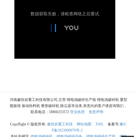
河南鑫恒岩重工科技有限公司,主营 锂电池破碎生产线 锂电池破碎机 重型
圆振筛 振动给料机 整形破碎机 除尘器等业务,有意向的客户请咨询我们，
联系电话：18860253572
营业执照
免责声明
CopyRight © 版权所有:
鑫恒岩重工科技
网站地图
XML
备案号:
豫IC
P备2023000070号-2
本站关键字:
锂电池破碎机
锂电池破碎设备
锂电池破碎生产线
锂电