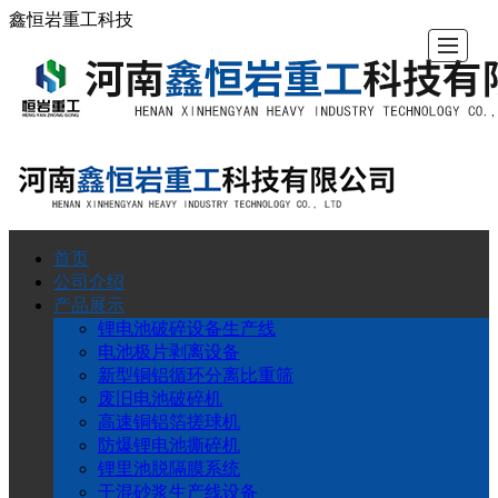
鑫恒岩重工科技
首页
首
公
产
锂
工
荣
新
联
公司介绍
产品展示
页
司
品
电
程
誉
闻
系
锂电池破碎设备生产线
电池极片剥离设备
新型铜铝循环分离比重筛
介
展
池
案
资
动
我
废旧电池破碎机
高速铜铝箔搓球机
绍
示
破
例
质
态
们
防爆锂电池撕碎机
锂里池脱隔膜系统
干混砂浆生产线设备