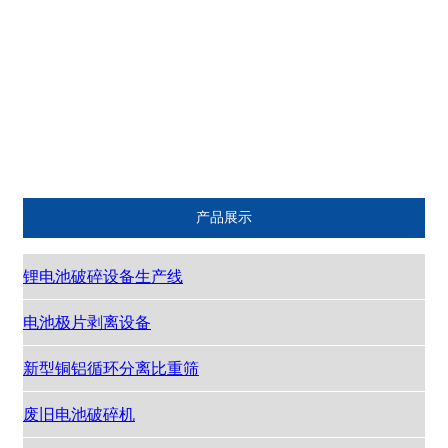
振动给料机
整形破碎机
除尘器
智能控制系统
干粉砂浆生产线设备
主机
产品展示
锂电池破碎设备生产线
电池极片剥离设备
新型铜铝循环分离比重筛
废旧电池破碎机