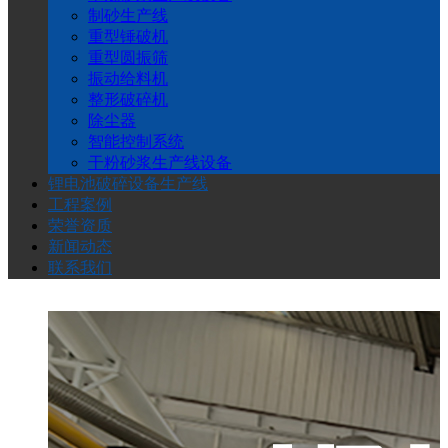
碎
制砂生产线
重型锤破机
重型圆振筛
设
振动给料机
整形破碎机
备
除尘器
智能控制系统
干粉砂浆生产线设备
生
锂电池破碎设备生产线
工程案例
产
荣誉资质
新闻动态
联系我们
线