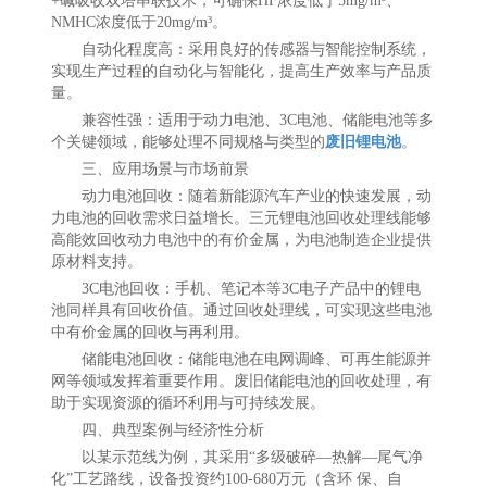
+碱吸收双塔串联技术，可确保HF浓度低于5mg/m³、
NMHC浓度低于20mg/m³。
自动化程度高：采用良好的传感器与智能控制系统，
实现生产过程的自动化与智能化，提高生产效率与产品质
量。
兼容性强：适用于动力电池、3C电池、储能电池等多
个关键领域，能够处理不同规格与类型的
废旧锂电池
。
三、应用场景与市场前景
动力电池回收：随着新能源汽车产业的快速发展，动
力电池的回收需求日益增长。三元锂电池回收处理线能够
高能效回收动力电池中的有价金属，为电池制造企业提供
原材料支持。
3C电池回收：手机、笔记本等3C电子产品中的锂电
池同样具有回收价值。通过回收处理线，可实现这些电池
中有价金属的回收与再利用。
储能电池回收：储能电池在电网调峰、可再生能源并
网等领域发挥着重要作用。废旧储能电池的回收处理，有
助于实现资源的循环利用与可持续发展。
四、典型案例与经济性分析
以某示范线为例，其采用“多级破碎—热解—尾气净
化”工艺路线，设备投资约100-680万元（含环 保、自