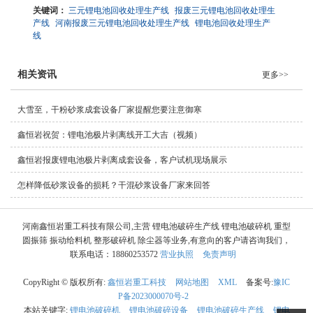
关键词：
三元锂电池回收处理生产线
报废三元锂电池回收处理生
产线
河南报废三元锂电池回收处理生产线
锂电池回收处理生产
线
相关资讯
更多>>
大雪至，干粉砂浆成套设备厂家提醒您要注意御寒
鑫恒岩祝贺：锂电池极片剥离线开工大吉（视频）
鑫恒岩报废锂电池极片剥离成套设备，客户试机现场展示
怎样降低砂浆设备的损耗？干混砂浆设备厂家来回答
河南鑫恒岩重工科技有限公司,主营 锂电池破碎生产线 锂电池破碎机 重型
圆振筛 振动给料机 整形破碎机 除尘器等业务,有意向的客户请咨询我们，
联系电话：18860253572
营业执照
免责声明
CopyRight © 版权所有:
鑫恒岩重工科技
网站地图
XML
备案号:
豫IC
P备2023000070号-2
本站关键字:
锂电池破碎机
锂电池破碎设备
锂电池破碎生产线
锂电