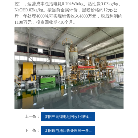
控），运营成本包括电耗0.70kWh/kg、活性炭0.03kg/kg、
NaOH0.02kg/kg。按当前金属计价，黑粉价格约12元/公
斤，年处理4000吨可实现销售收入4800万元，税后利润约
1100万元，投资回收期<10个月。
上一条 ：
废旧三元锂电池回收处理线...
下一条 ：
废旧锂电池回收处理线一条...