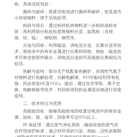
收。具体流程包括：
撕碎与破碎：将废旧电池进行撕碎和破碎，使其成为
小块状物料，便于后续处理。
粉碎与筛分：通过粉碎机将物料进一步粉碎成粉末
状，再利用筛分机按粒度将物料分流，如黑粉（含锂、
镍、钴、锰）、铜铝粉、钢壳等。
分选与回收：利用磁选、涡电流分选、比重分选等技
术，将粉末中的有价金属进行分离和回收。例如，磁选技
术可将含铁部件吸出，涡电流分选则可高能效分离铜箔与
铝箔。
热解与提纯：部分生产线配备热解炉，在惰性气氛下
对物料进行热解处理，分解电解液、PVDF黏结剂等有机
物，同步挥发HF及VOCs。随后，通过化学萃取、离子交
换、电解精炼等技术，对回收得到的金属混合物进行深度
提纯。
二、技术特点与优势
高能效回收：能够高能效地回收废旧电池中的有价金
属，如钴、镍、锰等，回收率可达95%以上。
环 保处理：通过尾气净化系统，确保排放的尾气符
合环境保护标准，减少对环境的污染。例如，活性炭吸附