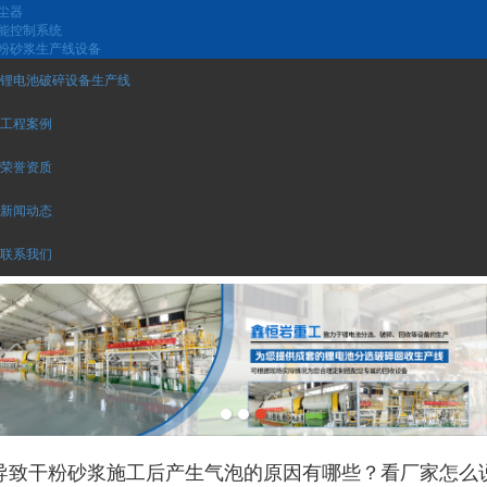
尘器
能控制系统
粉砂浆生产线设备
锂电池破碎设备生产线
工程案例
荣誉资质
新闻动态
联系我们
导致干粉砂浆施工后产生气泡的原因有哪些？看厂家怎么