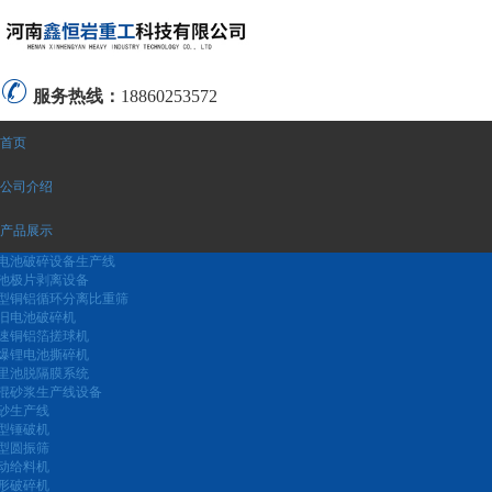
服务热线：
18860253572
首页
公司介绍
产品展示
电池破碎设备生产线
池极片剥离设备
型铜铝循环分离比重筛
旧电池破碎机
速铜铝箔搓球机
爆锂电池撕碎机
里池脱隔膜系统
混砂浆生产线设备
砂生产线
型锤破机
型圆振筛
动给料机
形破碎机