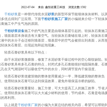
2022-07-04
来自:
鑫恒岩重工科技
浏览次数:1592
干粉砂浆
是一种替代传统水泥
砂浆
的新型环保节能墙体抹灰材料。以
诸多优点得到广泛应用。下面
干粉砂浆施工厂家
的小编就来介绍一下轻抹
石膏施工中产生气泡的原因。
干粉砂浆设备
施工中的气泡主要是由墙体基层引起的。轻抹灰石膏施
前，墙面基层本身就含有大量空气。当轻抹灰石膏铺在墙上时，轻抹灰石
浆液中的水分子会迁移到墙基层，墙基层中的空气会被排出到表面，从而
成轻抹灰石膏层。出现起泡和起泡现象。
轻质石膏砂浆具有以下特点：
由于水泥砂浆微膨胀，修复了水泥砂浆干燥过程中的空心裂纹缺陷。
质石膏砂浆具有多孔石膏的特点，封闭式多孔石膏能很好地阻隔热量。石
气孔在天气潮湿时可以吸收空气中的水分，同时调节室内干燥湿度。
轻质石膏砂浆使建筑物的整体使用量减少一半，降低建筑物的整体负
荷。使用轻抹灰石膏可以达到保温效果，避免外墙保温冷桥的缺陷。
轻质石膏砂浆重量轻，施工方便，可大大提高工人的施工效率，节省
工。使用轻质抹灰石膏可以大大减少材料的使用，节约成本。石膏是电场
料的再利用。
以上就是
干粉砂浆厂家
的小编为大家总结的相关内容，希望可以帮助