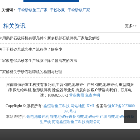
关键词：
干粉砂浆施工厂家
干粉砂浆
干粉砂浆厂家
相关资讯
更多>>
常用鹅卵石破碎机有哪几种？新乡鹅卵石破碎机厂家给您解答
关于干粉砂浆成套生产流程你了解多少
厂家教您保温砂浆生产线脉冲除尘器清灰的方法
厂家解析关于砂石破碎机的检测与处理
河南鑫恒岩重工科技有限公司,主营 锂电池破碎生产线 锂电池破碎机 重型圆振
筛 振动给料机 整形破碎机 除尘器等业务,有意向的客户请咨询我们，联系电
话：18860253572
营业执照
免责声明
CopyRight © 版权所有:
鑫恒岩重工科技
网站地图
XML
备案号:
豫ICP备2023000
070号-2
本站关键字:
锂电池破碎机
锂电池破碎设备
锂电池破碎生产线
锂电池破碎设备
生产线
河南鑫恒岩重工科技有限公司