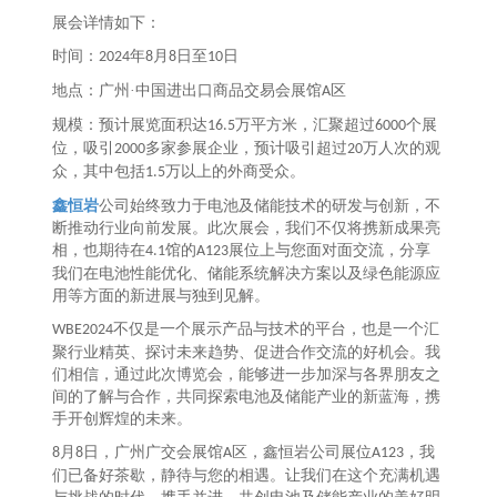
展会详情如下：
时间：
年
月
日至
日
2024
8
8
10
地点：广州
·中国进出口商品交易会展馆
区
A
规模：预计展览面积达
万平方米，汇聚超过
个展
16.5
6000
位，吸引
多家参展企业，预计吸引超过
万人次的观
2000
20
众，其中包括
万以上的外商受众。
1.5
鑫恒岩
公司始终致力于电池及储能技术的研发与创新，不
断推动行业向前发展。此次展会，我们不仅将携新成果亮
相，也期待在
馆的
展位上与您面对面交流，分享
4.1
A123
我们在电池性能优化、储能系统解决方案以及绿色能源应
用等方面的新进展与独到见解。
不仅是一个展示产品与技术的平台，也是一个汇
WBE2024
聚行业精英、探讨未来趋势、促进合作交流的好机会。我
们相信，通过此次博览会，能够进一步加深与各界朋友之
间的了解与合作，共同探索电池及储能产业的新蓝海，携
手开创辉煌的未来。
月
日，广州广交会展馆
区，鑫恒岩公司展位
，我
8
8
A
A123
们已备好茶歇，静待与您的相遇。让我们在这个充满机遇