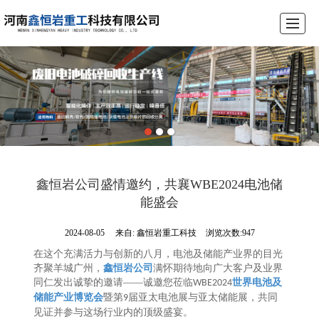
首页
公司介绍
产品展示
锂电池破碎设备生产线
工程案例
荣誉资质
新闻动态
联系我们
鑫恒岩公司盛情邀约，共襄WBE2024电池储
能盛会
2024-08-05
来自:
鑫恒岩重工科技
浏览次数:947
在这个充满活力与创新的八月，电池及储能产业界的目光
齐聚羊城广州，
鑫恒岩公司
满怀期待地向广大客户及业界
同仁发出诚挚的邀请
——诚邀您莅临
世界电池及
WBE2024
储能产业博览会
暨第
届亚太电池展与亚太储能展，共同
9
见证并参与这场行业内的顶级盛宴。