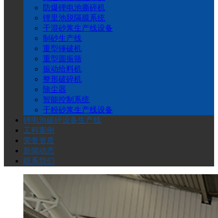
防爆锂电池撕碎机
锂里池脱隔膜系统
干混砂浆生产线设备
制砂生产线
重型锤破机
重型圆振筛
振动给料机
整形破碎机
除尘器
智能控制系统
干粉砂浆生产线设备
锂电池破碎设备生产线
工程案例
荣誉资质
新闻动态
联系我们