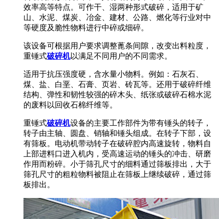
效率高等特点。可作干、湿两种形式破碎，适用于矿
山、水泥、煤炭、冶金、建材、公路、燃化等行业对中
等硬度及脆性物料进行中碎或细碎。
该设备可根据用户要求调整蓖条间隙，改变出料粒度，
重锤式
破碎机
以满足不同用户的不同需求。
适用于抗压强度硬，含水量小物料。例如：石灰石、
煤、盐、白垩、石膏、页岩、砖瓦等。还用于破碎纤维
结构、弹性和韧性较强的碎木头、纸张或破碎石棉水泥
的废料以回收石棉纤维等。
重锤式
破碎机
设备的主要工作部件为带有锤头的转子，
转子由主轴、圆盘、销轴和锤头组成。在转子下部，设
有筛板。电动机带动转子在破碎腔内高速旋转，物料自
上部进料口进入机内，受高速运动的锤头的冲击、研磨
作用而粉碎。小于筛孔尺寸的细料通过筛板排出，大于
筛孔尺寸的粗粒物料被阻止在筛板上继续破碎，通过筛
板排出。