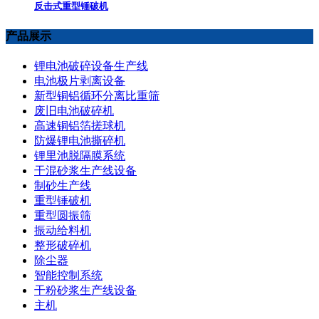
反击式重型锤破机
产品展示
锂电池破碎设备生产线
电池极片剥离设备
新型铜铝循环分离比重筛
废旧电池破碎机
高速铜铝箔搓球机
防爆锂电池撕碎机
锂里池脱隔膜系统
干混砂浆生产线设备
制砂生产线
重型锤破机
重型圆振筛
振动给料机
整形破碎机
除尘器
智能控制系统
干粉砂浆生产线设备
主机