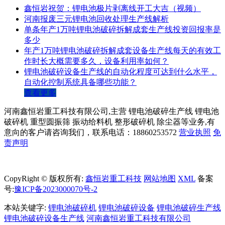
鑫恒岩祝贺：锂电池极片剥离线开工大吉（视频）
河南报废三元锂电池回收处理生产线解析
单条年产1万吨锂电池破碎拆解成套生产线投资回报率是
多少
年产1万吨锂电池破碎拆解成套设备生产线每天的有效工
作时长大概需要多久，设备利用率如何？
锂电池破碎设备生产线的自动化程度可达到什么水平，
自动化控制系统具备哪些功能？
查看更多
河南鑫恒岩重工科技有限公司,主营 锂电池破碎生产线 锂电池
破碎机 重型圆振筛 振动给料机 整形破碎机 除尘器等业务,有
意向的客户请咨询我们，联系电话：18860253572
营业执照
免
责声明
CopyRight © 版权所有:
鑫恒岩重工科技
网站地图
XML
备案
号:
豫ICP备2023000070号-2
本站关键字:
锂电池破碎机
锂电池破碎设备
锂电池破碎生产线
锂电池破碎设备生产线
河南鑫恒岩重工科技有限公司