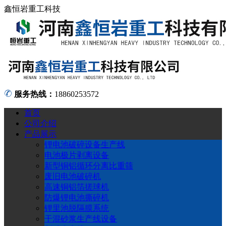
鑫恒岩重工科技
服务热线：
18860253572
首页
公司介绍
产品展示
锂电池破碎设备生产线
电池极片剥离设备
新型铜铝循环分离比重筛
废旧电池破碎机
高速铜铝箔搓球机
防爆锂电池撕碎机
锂里池脱隔膜系统
干混砂浆生产线设备