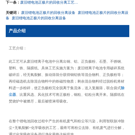
下一条：
废旧锂电池正极片的回收分离工艺生产线
关键词：
废旧锂电池正极片的回收分离设备
废旧锂电池正极片的回收分离设
备
废旧锂电池正极片的回收分离设备
产品介绍
工艺介绍：
此工艺可从废旧锂离子电池中分离出铜、铝、正负极粉、石墨、不锈钢、
塑料、铁、隔膜纸。具体工艺实施方案为：废旧锂离子电池专用破碎系统
破碎后，经无氧裂解、振动筛筛分获得铜铝铁等混合物料、正负极粉等；
再经磁选机去除混合物料中的铁磁性物质；剩余混合物料经过脱粉机将材
料进一步粉碎，使正负极粉完全脱离于集流体，送入复频筛，联合袋式
除
尘器
、比重风选、风化技术可将正极粉，铜粒、铝粒分离开来。隔膜纸在
焚烧炉中被燃尽，最后被喷淋塔吸收。
在整个锂电池回收过程中产生的有机废气和粉尘等污染，利用智联脉冲除
尘+无氧裂解+化学吸收的工艺，最终可将粉尘去除、有机废气进行分解，
通过化学吸收设备进行净化最终达标排放。