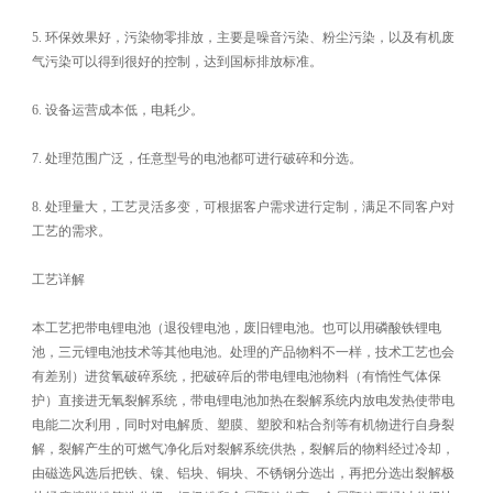
5. 环保效果好，污染物零排放，主要是噪音污染、粉尘污染，以及有机废
气污染可以得到很好的控制，达到国标排放标准。
6. 设备运营成本低，电耗少。
7. 处理范围广泛，任意型号的电池都可进行破碎和分选。
8. 处理量大，工艺灵活多变，可根据客户需求进行定制，满足不同客户对
工艺的需求。
工艺详解
本工艺把带电锂电池（退役锂电池，废旧锂电池。也可以用磷酸铁锂电
池，三元锂电池技术等其他电池。处理的产品物料不一样，技术工艺也会
有差别）进贫氧破碎系统，把破碎后的带电锂电池物料（有惰性气体保
护）直接进无氧裂解系统，带电锂电池加热在裂解系统内放电发热使带电
电能二次利用，同时对电解质、塑膜、塑胶和粘合剂等有机物进行自身裂
解，裂解产生的可燃气净化后对裂解系统供热，裂解后的物料经过冷却，
由磁选风选后把铁、镍、铝块、铜块、不锈钢分选出，再把分选出裂解极