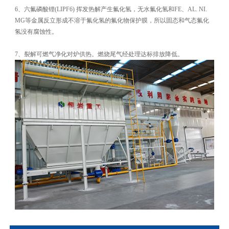
6、六氟磷酸锂(LIPF6) 挥发热解产生氟化氢，无水氟化氢和FE、AL. NI.
MG等金属反立形成不溶于氟化氢的氟化物保护膜，所以固态和气态氟化
氢没有腐蚀性。
7、裂解可燃气净化对炉供热。燃烧尾气经处理达标排放降低。