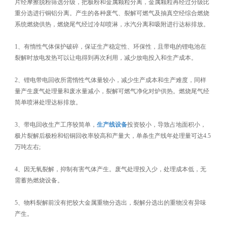
片经摩擦脱粉筛选分级，把极粉和金属颗粒分离，金属颗粒再经过分级比
重分选进行铜铝分离。产生的各种废气、裂解可燃气及抽真空经综合燃烧
系统燃烧供热，燃烧尾气经过冷却喷淋，水汽分离和吸附进行达标排放。
1、有惰性气体保护破碎，保证生产稳定性、环保性，且带电的锂电池在
裂解时放电发热可以让电得到再次利用，减少放电投入和生产成本。
2、锂电带电回收所需惰性气体量较小，减少生产成本和生产难度，同样
量产生废气处理量和废水量减小，裂解可燃气净化对炉供热。燃烧尾气经
简单喷淋处理达标排放。
3、带电回收生产工序较简单，
生产线设备
投资较小，导致占地面积小，
极片裂解后极粉和铝铜回收率较高和产量大，单条生产线年处理量可达4.5
万吨左右;
4、因无氧裂解，抑制有害气体产生。废气处理投入少，处理成本低，无
需蓄热燃烧设备。
5、物料裂解前没有把较大金属重物分选出，裂解分选出的重物没有异味
产生。