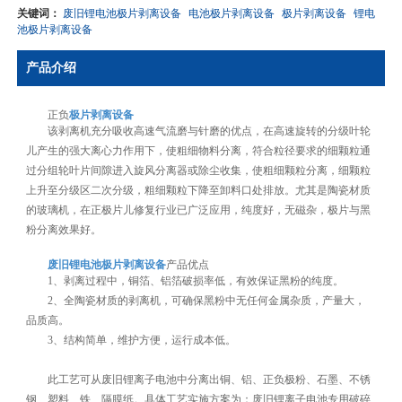
关键词：
废旧锂电池极片剥离设备
电池极片剥离设备
极片剥离设备
锂电
池极片剥离设备
产品介绍
正负
极片剥离设备
该剥离机充分吸收高速气流磨与针磨的优点，在高速旋转的分级叶轮
儿产生的强大离心力作用下，使粗细物料分离，符合粒径要求的细颗粒通
过分组轮叶片间隙进入旋风分离器或除尘收集，使粗细颗粒分离，细颗粒
上升至分级区二次分级，粗细颗粒下降至卸料口处排放。尤其是陶瓷材质
的玻璃机，在正极片儿修复行业已广泛应用，纯度好，无磁杂，极片与黑
粉分离效果好。
废旧锂电池极片剥离设备
产品优点
1、剥离过程中，铜箔、铝箔破损率低，有效保证黑粉的纯度。
2、全陶瓷材质的剥离机，可确保黑粉中无任何金属杂质，产量大，
品质高。
3、结构简单，维护方便，运行成本低。
此工艺可从废旧锂离子电池中分离出铜、铝、正负极粉、石墨、不锈
钢、塑料、铁、隔膜纸。具体工艺实施方案为：废旧锂离子电池专用破碎