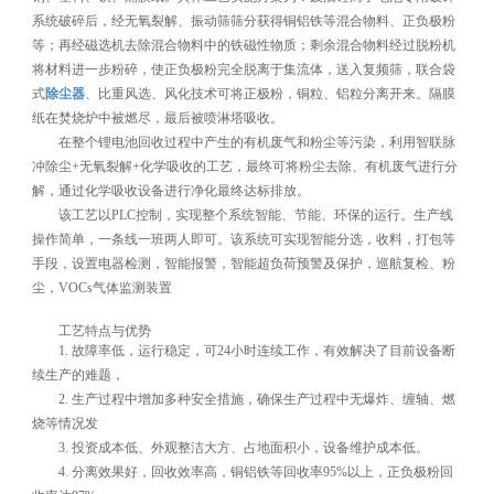
系统破碎后，经无氧裂解、振动筛筛分获得铜铝铁等混合物料、正负极粉
等；再经磁选机去除混合物料中的铁磁性物质；剩余混合物料经过脱粉机
将材料进一步粉碎，使正负极粉完全脱离于集流体，送入复频筛，联合袋
式
除尘器
、比重风选、风化技术可将正极粉，铜粒、铝粒分离开来。隔膜
纸在焚烧炉中被燃尽，最后被喷淋塔吸收。
在整个锂电池回收过程中产生的有机废气和粉尘等污染，利用智联脉
冲除尘+无氧裂解+化学吸收的工艺，最终可将粉尘去除、有机废气进行分
解，通过化学吸收设备进行净化最终达标排放。
该工艺以PLC控制，实现整个系统智能、节能、环保的运行。生产线
操作简单，一条线一班两人即可。该系统可实现智能分选，收料，打包等
手段，设置电器检测，智能报警，智能超负荷预警及保护，巡航复检、粉
尘，VOCs气体监测装置
工艺特点与优势
1. 故障率低，运行稳定，可24小时连续工作，有效解决了目前设备断
续生产的难题，
2. 生产过程中增加多种安全措施，确保生产过程中无爆炸、缠轴、燃
烧等情况发
3. 投资成本低、外观整洁大方、占地面积小，设备维护成本低。
4. 分离效果好，回收效率高，铜铝铁等回收率95%以上，正负极粉回