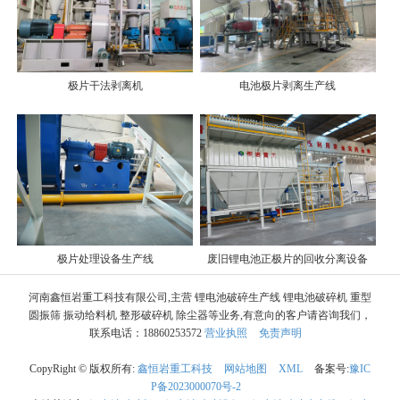
极片干法剥离机
电池极片剥离生产线
极片处理设备生产线
废旧锂电池正极片的回收分离设备
河南鑫恒岩重工科技有限公司,主营 锂电池破碎生产线 锂电池破碎机 重型
圆振筛 振动给料机 整形破碎机 除尘器等业务,有意向的客户请咨询我们，
联系电话：18860253572
营业执照
免责声明
CopyRight © 版权所有:
鑫恒岩重工科技
网站地图
XML
备案号:
豫IC
P备2023000070号-2