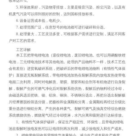
收率达97%。
5. 环保效果好，污染物零排放，主要是噪音污染、粉尘污染，以及有
机废气污染可以得到很好的控制，达到国标排放标准。
6. 设备运营成本低，电耗少。
7. 处理范围广泛，任意型号的电池都可进行破碎和分选。
8. 处理量大，工艺灵活多变，可根据客户需求进行定制，满足不同客
户对工艺的需求。
工艺详解
本工艺把带电锂电池（退役锂电池，废旧锂电池。也可以用磷酸铁锂
电池，三元锂电池技术等其他电池。处理的产品物料不一样，技术工艺也
会有差别）进贫氧破碎系统，把破碎后的带电锂电池物料（有惰性气体保
护）直接进无氧裂解系统，带电锂电池加热在裂解系统内放电发热使带电
电能二次利用，同时对电解质、塑膜、塑胶和粘合剂等有机物进行自身裂
解，裂解产生的可燃气净化后对裂解系统供热，裂解后的物料经过冷却，
由磁选风选后把铁、镍、铝块、铜块、不锈钢分选出，再把分选出裂解极
片经摩擦脱粉筛选分级，把极粉和金属颗粒分离，金属颗粒再经过分级比
重分选进行铜铝分离。产生的各种废气、裂解可燃气及抽真空经综合燃烧
系统燃烧供热，燃烧尾气经过冷却喷淋，水汽分离和吸附进行达标排放。
1、有惰性气体保护破碎，保证生产稳定性、环保性，且带电的锂电
池在裂解时放电发热可以让电得到再次利用，减少放电投入和生产成本。
2、锂电带电回收所需惰性气体量较小，减少生产成本和生产难度，