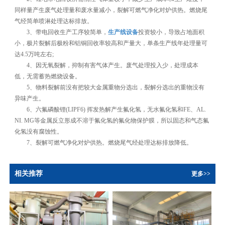
同样量产生废气处理量和废水量减小，裂解可燃气净化对炉供热。燃烧尾
气经简单喷淋处理达标排放。
3、带电回收生产工序较简单，
生产线设备
投资较小，导致占地面积
小，极片裂解后极粉和铝铜回收率较高和产量大，单条生产线年处理量可
达4.5万吨左右;
4、因无氧裂解，抑制有害气体产生。废气处理投入少，处理成本
低，无需蓄热燃烧设备。
5、物料裂解前没有把较大金属重物分选出，裂解分选出的重物没有
异味产生。
6、六氟磷酸锂(LIPF6) 挥发热解产生氟化氢，无水氟化氢和FE、AL.
NI. MG等金属反立形成不溶于氟化氢的氟化物保护膜，所以固态和气态氟
化氢没有腐蚀性。
7、裂解可燃气净化对炉供热。燃烧尾气经处理达标排放降低。
相关推荐
更多>>