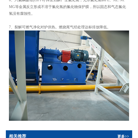
6、六氟磷酸锂(LIPF6) 挥发热解产生氟化氢，无水氟化氢和FE、AL. NI.
MG等金属反立形成不溶于氟化氢的氟化物保护膜，所以固态和气态氟化
氢没有腐蚀性。
7、裂解可燃气净化对炉供热。燃烧尾气经处理达标排放降低。
相关推荐
更多>>