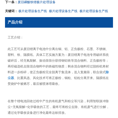
下一条：
废旧磷酸铁锂极片处理设备
关键词：
极片处理设备生产线
极片处理设备生产线
极片处理设备生产线
产品介绍
工艺介绍：
此工艺可从废旧锂离子电池中分离出铜、铝、正负极粉、石墨、不锈钢、
塑料、铁、隔膜纸。具体工艺实施方案为：废旧锂离子电池专用破碎系统
破碎后，经无氧裂解、振动筛筛分获得铜铝铁等混合物料、正负极粉等；
再经磁选机去除混合物料中的铁磁性物质；剩余混合物料经过脱粉机将材
料进一步粉碎，使正负极粉完全脱离于集流体，送入复频筛，联合袋式
除
尘器
、比重风选、风化技术可将正极粉，铜粒、铝粒分离开来。隔膜纸在
焚烧炉中被燃尽，最后被喷淋塔吸收。
在整个锂电池回收过程中产生的有机废气和粉尘等污染，利用智联脉冲除
尘+无氧裂解+化学吸收的工艺，最终可将粉尘去除、有机废气进行分解，
通过化学吸收设备进行净化最终达标排放。