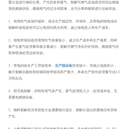
重分选进行铜铝分离。产生的各种废气、裂解可燃气及抽真空经综合燃烧
系统燃烧供热，燃烧尾气经过冷却喷淋，水汽分离和吸附进行达标排放。
1、有惰性气体保护破碎，保证生产稳定性、环保性，且带电的锂电池在
裂解时放电发热可以让电得到再次利用，减少放电投入和生产成本。
2、锂电带电回收所需惰性气体量较小，减少生产成本和生产难度，同样
量产生废气处理量和废水量减小，裂解可燃气净化对炉供热。燃烧尾气经
简单喷淋处理达标排放。
3、带电回收生产工序较简单，
生产线设备
投资较小，导致占地面积小，
极片裂解后极粉和铝铜回收率较高和产量大，单条生产线年处理量可达4.5
万吨左右;
4、因无氧裂解，抑制有害气体产生。废气处理投入少，处理成本低，无
需蓄热燃烧设备。
5、物料裂解前没有把较大金属重物分选出，裂解分选出的重物没有异味
产生。