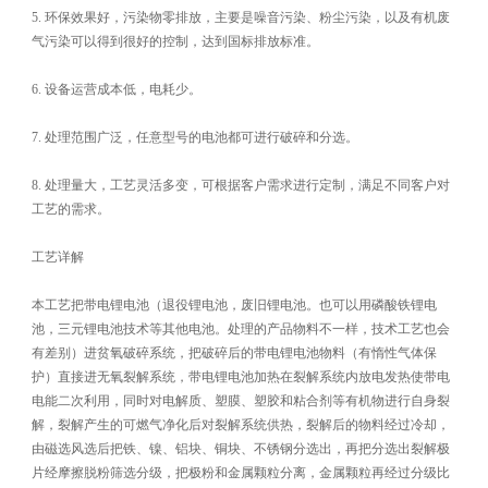
5. 环保效果好，污染物零排放，主要是噪音污染、粉尘污染，以及有机废
气污染可以得到很好的控制，达到国标排放标准。
6. 设备运营成本低，电耗少。
7. 处理范围广泛，任意型号的电池都可进行破碎和分选。
8. 处理量大，工艺灵活多变，可根据客户需求进行定制，满足不同客户对
工艺的需求。
工艺详解
本工艺把带电锂电池（退役锂电池，废旧锂电池。也可以用磷酸铁锂电
池，三元锂电池技术等其他电池。处理的产品物料不一样，技术工艺也会
有差别）进贫氧破碎系统，把破碎后的带电锂电池物料（有惰性气体保
护）直接进无氧裂解系统，带电锂电池加热在裂解系统内放电发热使带电
电能二次利用，同时对电解质、塑膜、塑胶和粘合剂等有机物进行自身裂
解，裂解产生的可燃气净化后对裂解系统供热，裂解后的物料经过冷却，
由磁选风选后把铁、镍、铝块、铜块、不锈钢分选出，再把分选出裂解极
片经摩擦脱粉筛选分级，把极粉和金属颗粒分离，金属颗粒再经过分级比