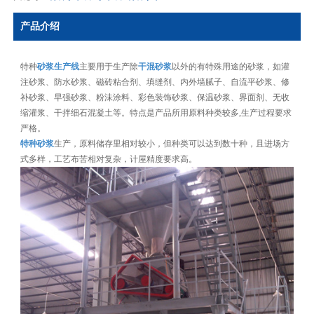
产品介绍
特种
砂浆生产线
主要用于生产除
干混砂浆
以外的有特殊用途的砂浆，如灌
注砂浆、防水砂浆、磁砖粘合剂、填缝剂、内外墙腻子、自流平砂浆、修
补砂浆、早强砂浆、粉沬涂料、彩色装饰砂浆、保温砂浆、界面剂、无收
缩灌浆、干拌细石混凝土等。特点是产品所用原料种类较多,生产过程要求
严格。
特种砂浆
生产，原料储存里相对较小，但种类可以达到数十种，且进场方
式多样，工艺布苦相对复杂，计屋精度要求高。