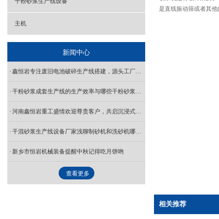
干粉砂浆生产线设备
是直线振动筛或者其他
主机
新闻中心
鑫恒岩专注废旧电池破碎生产线搭建，源头工厂，按需定制
干粉砂浆成套生产线的生产效率与哪些干粉砂浆设备厂家的技术水平有关？
河南鑫恒岩重工盛情欢迎尊贵客户，共启沉浸式参观交流之旅
干混砂浆生产线设备厂家浅聊制砂机和洗砂机哪个效果比较好?
新乡市恒岩机械装备提醒中秋记得吃月饼哟
查看更多
相关推荐