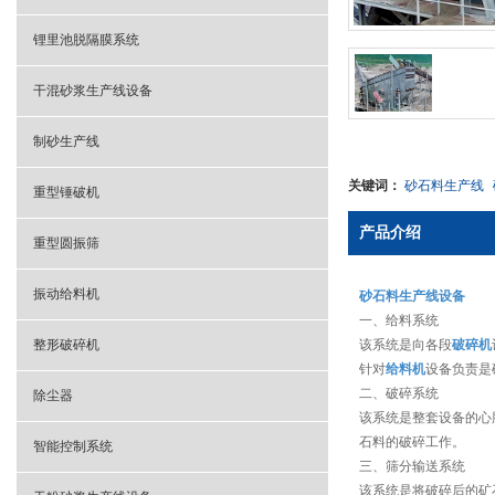
锂里池脱隔膜系统
干混砂浆生产线设备
制砂生产线
关键词：
砂石料生产线
重型锤破机
产品介绍
重型圆振筛
振动给料机
砂石料生产线设备
一、给料系统
整形破碎机
该系统是向各段
破碎机
针对
给料机
设备负责是
二、破碎系统
除尘器
该系统是整套设备的心
石料的破碎工作。
智能控制系统
三、筛分输送系统
该系统是将破碎后的矿