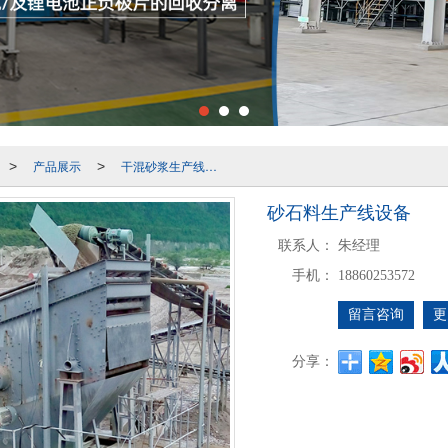
产品展示
干混砂浆生产线设备
>
>
砂石料生产线设备
联系人：
朱经理
手机：
18860253572
留言咨询
更
分享：