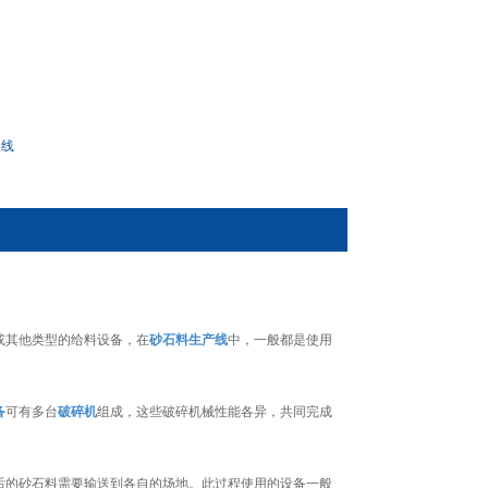
浆线
或其他类型的给料设备，在
砂石料生产线
中，一般都是使用
备
可有多台
破碎机
组成，这些破碎机械性能各异，共同完成
后的砂石料需要输送到各自的场地。此过程使用的设备一般